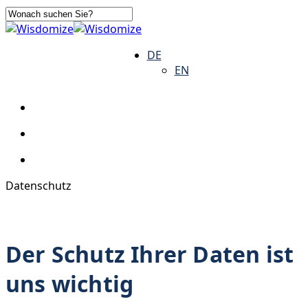
Skip
to
Close
main
Search
search
Menu
DE
content
EN
search
Menu
Datenschutz
Der Schutz Ihrer
Daten ist
uns wichtig