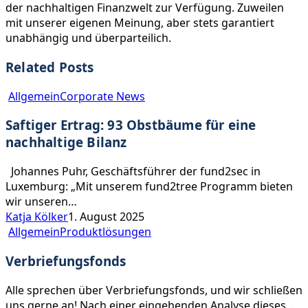
der nachhaltigen Finanzwelt zur Verfügung. Zuweilen
mit unserer eigenen Meinung, aber stets garantiert
unabhängig und überparteilich.
Related Posts
Saftiger
Allgemein
Corporate News
Ertrag:
Saftiger Ertrag: 93 Obstbäume für eine
93
Obstbäume
nachhaltige Bilanz
für
eine
Johannes Puhr, Geschäftsführer der fund2sec in
nachhaltige
Luxemburg: „Mit unserem fund2tree Programm bieten
Bilanz
wir unseren…
Katja Kölker
1. August 2025
Verbriefungsfonds
Allgemein
Produktlösungen
Verbriefungsfonds
Alle sprechen über Verbriefungsfonds, und wir schließen
uns gerne an! Nach einer eingehenden Analyse dieses…