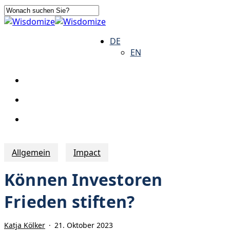
Skip
to
Close
main
Search
search
Menu
DE
content
EN
search
Menu
Allgemein
Impact
Können Investoren
Frieden stiften?
Katja Kölker
21. Oktober 2023