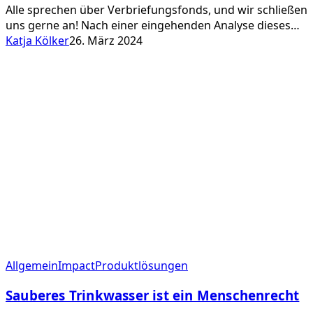
Alle sprechen über Verbriefungsfonds, und wir schließen
uns gerne an! Nach einer eingehenden Analyse dieses…
Katja Kölker
26. März 2024
Sauberes
Allgemein
Impact
Produktlösungen
Trinkwasser
Sauberes Trinkwasser ist ein Menschenrecht
ist
ein