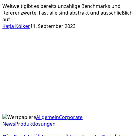
Benchmark
Weltweit gibt es bereits unzählige Benchmarks und
Administrator
Referenzwerte. Fast alle sind abstrakt und ausschließlich
auf…
Katja Kölker
11. September 2023
Die
Allgemein
Corporate
Saat
News
Produktlösungen
treibt