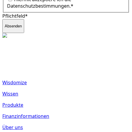
Datenschutzbestimmungen.
*
Pflichtfeld*
Absenden
fund2seed GmbH
Frankenhöhe 40
55288 Spiesheim
Deutschland
Wisdomize
Wissen
Produkte
Finanzinformationen
Über uns