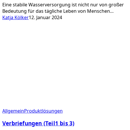
Eine stabile Wasserversorgung ist nicht nur von großer
Menschenrecht
Bedeutung für das tägliche Leben von Menschen…
Katja Kölker
12. Januar 2024
Verbriefungen
Allgemein
Produktlösungen
(Teil1
Verbriefungen (Teil1 bis 3)
bis
3)