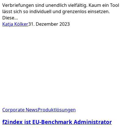
Verbriefungen sind unendlich vielfältig. Kaum ein Tool
lässt sich so individuell und grenzenlos einsetzen.
Diese…
Katja Kölker
31. Dezember 2023
f2index
Corporate News
Produktlösungen
ist
f2index ist EU-Benchmark Administrator
EU-