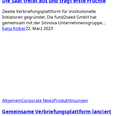
Die Saat treibt aus und trägt erste Früchte
aus
und
Zweite Verbriefungsplattform für institutionelle
trägt
Initiatoren gegründet. Die fund2seed GmbH hat
erste
gemeinsam mit der Sinnova Unternehmensgruppe…
Früchte
Katja Kölker
22. März 2023
Gemeinsame
Allgemein
Corporate News
Produktlösungen
Verbriefungsplattform
Gemeinsame Verbriefungsplattform lanciert
lanciert