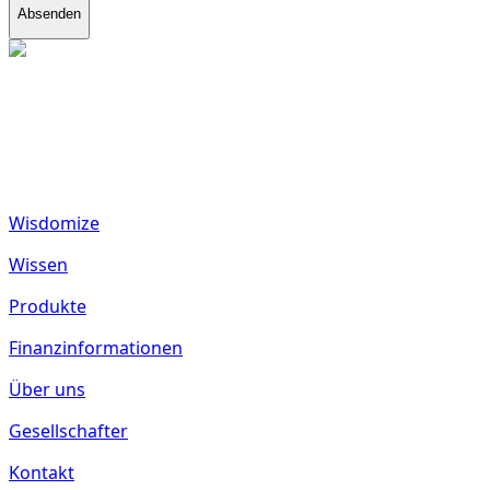
Absenden
fund2seed GmbH
Frankenhöhe 40
55288 Spiesheim
Deutschland
Wisdomize
Wissen
Produkte
Finanzinformationen
Über uns
Gesellschafter
Kontakt