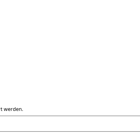
rt werden.
name