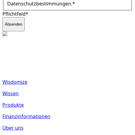
Datenschutzbestimmungen.
*
Pflichtfeld*
Absenden
fund2seed GmbH
Frankenhöhe 40
55288 Spiesheim
Deutschland
Wisdomize
Wissen
Produkte
Finanzinformationen
Über uns