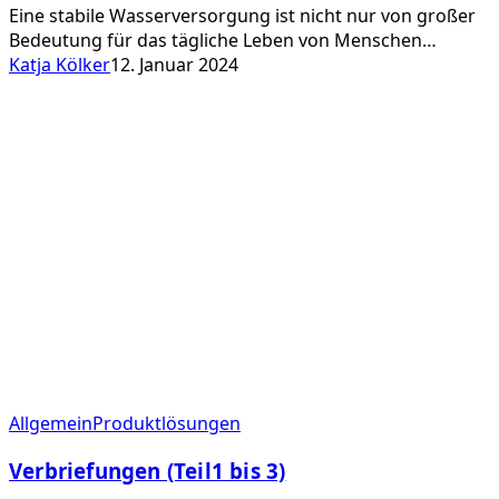
Eine stabile Wasserversorgung ist nicht nur von großer
Menschenrecht
Bedeutung für das tägliche Leben von Menschen…
Katja Kölker
12. Januar 2024
Verbriefungen
Allgemein
Produktlösungen
(Teil1
Verbriefungen (Teil1 bis 3)
bis
3)